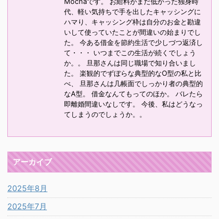
Mochaです。 お給料がまだ低かった独身時
代、軽い気持ちで手を出したキャッシングに
ハマり、キャッシング枠は自分のお金と勘違
いして使っていたことが間違いの始まりでし
た。 今ある借金を節約生活で少しづつ返済し
て・・・ いつまでこの生活が続くでしょう
か。。 旦那さんは同じ職場で知り合いまし
た。 楽観的でずぼらな典型的なO型の私と比
べ、 旦那さんは几帳面でしっかり者の典型的
なA型。 借金なんてもってのほか。 バレたら
即離婚間違いなしです。 今後、私はどうなっ
てしまうのでしょうか。。
アーカイブ
2025年8月
2025年7月