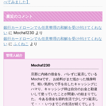
べてみました】
最近のコメント
銀行カードローンでも任意整理の和解を受け付けてくれな
い
に
Mocha1230
より
銀行カードローンでも任意整理の和解を受け付けてくれな
い
に
ふくねこ
より
管理人紹介
Mocha1230
旦那に内緒の借金を、バレずに返済している
Mochaです。 お給料がまだ低かった独身時
代、軽い気持ちで手を出したキャッシングに
ハマり、キャッシング枠は自分のお金と勘違
いして使っていたことが間違いの始まりでし
た。 今ある借金を節約生活で少しづつ返済し
て・・・ いつまでこの生活が続くでしょう