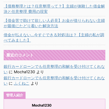
【債務整理とは？任意整理って？】主婦が体験した借金解
決と任意整理 費用の現実
【借金苦で助けて欲しい人必見】お金が借りられない主婦
が最後にたどり着いた解決方法
借金が払えない…今すぐできる対処法は？【主婦の私が調
べてみました】
最近のコメント
銀行カードローンでも任意整理の和解を受け付けてくれな
い
に
Mocha1230
より
銀行カードローンでも任意整理の和解を受け付けてくれな
い
に
ふくねこ
より
管理人紹介
Mocha1230