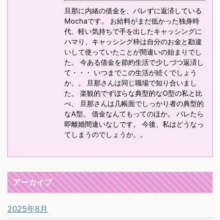
旦那に内緒の借金を、バレずに返済している
Mochaです。 お給料がまだ低かった独身時
代、軽い気持ちで手を出したキャッシングに
ハマり、キャッシング枠は自分のお金と勘違
いして使っていたことが間違いの始まりでし
た。 今ある借金を節約生活で少しづつ返済し
て・・・ いつまでこの生活が続くでしょう
か。。 旦那さんは同じ職場で知り合いまし
た。 楽観的でずぼらな典型的なO型の私と比
べ、 旦那さんは几帳面でしっかり者の典型的
なA型。 借金なんてもってのほか。 バレたら
即離婚間違いなしです。 今後、私はどうなっ
てしまうのでしょうか。。
アーカイブ
2025年8月