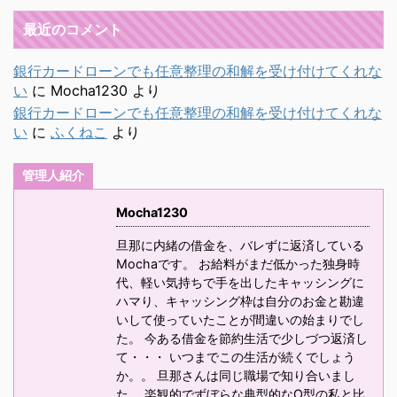
最近のコメント
銀行カードローンでも任意整理の和解を受け付けてくれな
い
に
Mocha1230
より
銀行カードローンでも任意整理の和解を受け付けてくれな
い
に
ふくねこ
より
管理人紹介
Mocha1230
旦那に内緒の借金を、バレずに返済している
Mochaです。 お給料がまだ低かった独身時
代、軽い気持ちで手を出したキャッシングに
ハマり、キャッシング枠は自分のお金と勘違
いして使っていたことが間違いの始まりでし
た。 今ある借金を節約生活で少しづつ返済し
て・・・ いつまでこの生活が続くでしょう
か。。 旦那さんは同じ職場で知り合いまし
た。 楽観的でずぼらな典型的なO型の私と比