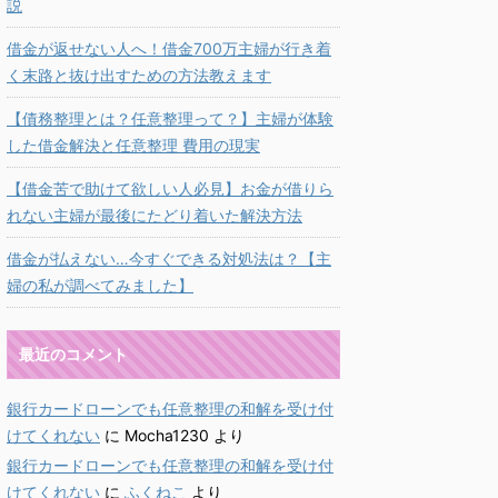
説
借金が返せない人へ！借金700万主婦が行き着
く末路と抜け出すための方法教えます
【債務整理とは？任意整理って？】主婦が体験
した借金解決と任意整理 費用の現実
【借金苦で助けて欲しい人必見】お金が借りら
れない主婦が最後にたどり着いた解決方法
借金が払えない…今すぐできる対処法は？【主
婦の私が調べてみました】
最近のコメント
銀行カードローンでも任意整理の和解を受け付
けてくれない
に
Mocha1230
より
銀行カードローンでも任意整理の和解を受け付
けてくれない
に
ふくねこ
より