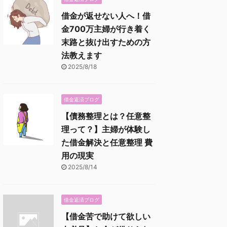
借金が返せない人へ！借
金700万主婦が行き着く
末路と抜け出すための方
法教えます
2025/8/18
借金返済ブログ
【債務整理とは？任意整
理って？】主婦が体験し
た借金解決と任意整理 費
用の現実
2025/8/14
借金返済ブログ
【借金苦で助けて欲しい