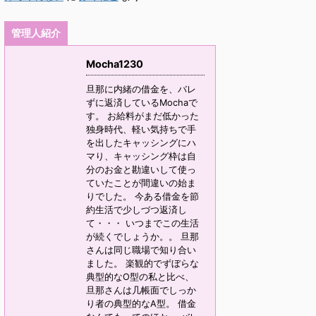
管理人紹介
Mocha1230
旦那に内緒の借金を、バレ
ずに返済しているMochaで
す。 お給料がまだ低かった
独身時代、軽い気持ちで手
を出したキャッシングにハ
マり、キャッシング枠は自
分のお金と勘違いして使っ
ていたことが間違いの始ま
りでした。 今ある借金を節
約生活で少しづつ返済し
て・・・ いつまでこの生活
が続くでしょうか。。 旦那
さんは同じ職場で知り合い
ました。 楽観的でずぼらな
典型的なO型の私と比べ、
旦那さんは几帳面でしっか
り者の典型的なA型。 借金