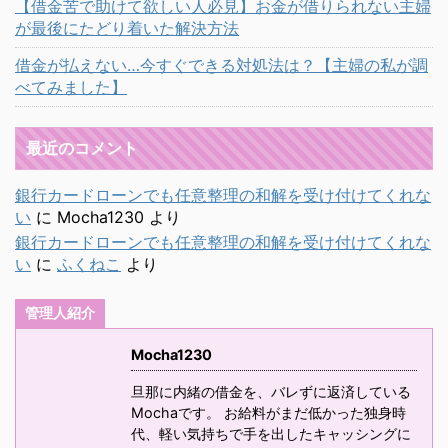
【借金苦で助けて欲しい人必見】お金が借りられない主婦
が最後にたどり着いた解決方法
借金が払えない…今すぐできる対処法は？【主婦の私が調
べてみました】
最近のコメント
銀行カードローンでも任意整理の和解を受け付けてくれな
い
に
Mocha1230
より
銀行カードローンでも任意整理の和解を受け付けてくれな
い
に
ふくねこ
より
管理人紹介
Mocha1230
旦那に内緒の借金を、バレずに返済している
Mochaです。 お給料がまだ低かった独身時
代、軽い気持ちで手を出したキャッシングに